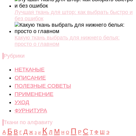
Лучшая ткань для штор: как выбрать быстро и
без ошибок
Какую ткань выбрать для нижнего белья:
просто о главном
Рубрики
НЕТКАНЫЕ
ОПИСАНИЕ
ПОЛЕЗНЫЕ СОВЕТЫ
ПРИМЕНЕНИЕ
УХОД
ФУРНИТУРА
Ткани по алфавиту
К
Б
П
С
М
В
Д
Л
А
Р
Т
Ф
Ш
Г
Ж
Н
О
Э
З
И