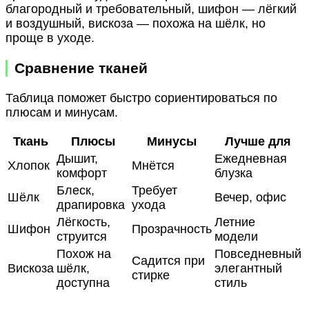
благородный и требовательный, шифон — лёгкий
и воздушный, вискоза — похожа на шёлк, но
проще в уходе.
Сравнение тканей
Таблица поможет быстро сориентироваться по
плюсам и минусам.
Ткань
Плюсы
Минусы
Лучше для
Дышит,
Ежедневная
Хлопок
Мнётся
комфорт
блузка
Блеск,
Требует
Шёлк
Вечер, офис
драпировка
ухода
Лёгкость,
Летние
Шифон
Прозрачность
струится
модели
Похож на
Повседневный
Садится при
Вискоза
шёлк,
элегантный
стирке
доступна
стиль