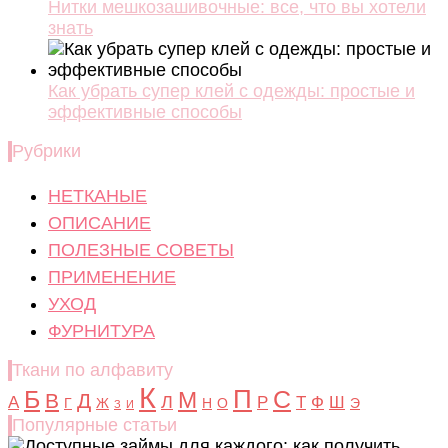
Нитки мешкозашивочные: все, что вы хотели
знать
Как убрать супер клей с одежды: простые и
эффективные способы
Рубрики
НЕТКАНЫЕ
ОПИСАНИЕ
ПОЛЕЗНЫЕ СОВЕТЫ
ПРИМЕНЕНИЕ
УХОД
ФУРНИТУРА
Ткани по алфавиту
К
Б
П
С
М
В
Д
Л
А
Р
Т
Ф
Ш
Г
Ж
Н
О
Э
З
И
Популярные статьи