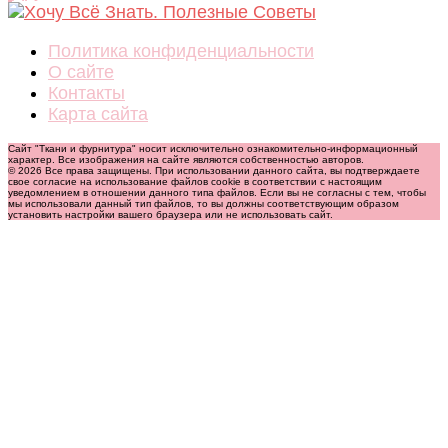
Политика конфиденциальности
О сайте
Контакты
Карта сайта
Сайт "Ткани и фурнитура" носит исключительно ознакомительно-информационный
характер. Все изображения на сайте являются собственностью авторов.
© 2026 Все права защищены. При использовании данного сайта, вы подтверждаете
свое согласие на использование файлов cookie в соответствии с настоящим
уведомлением в отношении данного типа файлов. Если вы не согласны с тем, чтобы
мы использовали данный тип файлов, то вы должны соответствующим образом
установить настройки вашего браузера или не использовать сайт.