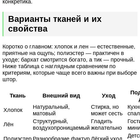
конкретика.
Варианты тканей и их
свойства
Коротко о главном: хлопок и лен — естественные,
приятные на ощупь; полиэстер — практичен в
уходе; бархат смотрится богато, а тик — прочный.
Ниже таблица с наглядным сравнением по
критериям, которые чаще всего важны при выборе
штор.
По
Ткань
Внешний вид
Уход
Натуральный,
Стирка, но
Кухн
Хлопок
матовый
может сесть
спал
Структурный,
Гладить
Гост
Лён
воздухопроницаемый
желательно
мин
Детс
Полиэстер
Разнообразие фактур
Лёгкий уход