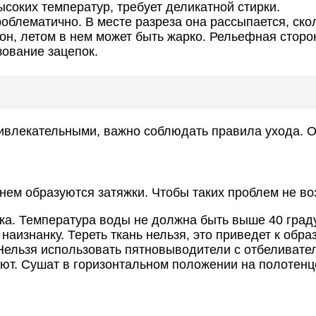
ысоких температур, требует деликатной стирки.
блематично. В месте разреза она рассыпается, скол
он, летом в нем может быть жарко. Рельефная сторо
ование зацепок.
ривлекательными, важно соблюдать правила ухода. 
 нем образуются затяжки. Чтобы таких проблем не в
рка. Температура воды не должна быть выше 40 град
изнанку. Тереть ткань нельзя, это приведет к обра
Нельзя использовать пятновыводители с отбеливател
ают. Сушат в горизонтальном положении на полотенц