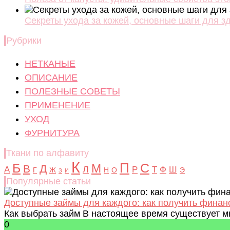
Секреты ухода за кожей, основные шаги для з
Рубрики
НЕТКАНЫЕ
ОПИСАНИЕ
ПОЛЕЗНЫЕ СОВЕТЫ
ПРИМЕНЕНИЕ
УХОД
ФУРНИТУРА
Ткани по алфавиту
К
Б
П
С
М
В
Д
Л
А
Р
Т
Ф
Ш
Г
Ж
Н
О
Э
З
И
Популярные статьи
Доступные займы для каждого: как получить фина
Как выбрать займ В настоящее время существует мн
0