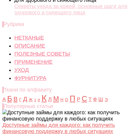
Секреты ухода за кожей, основные шаги для
здорового и сияющего лица
Рубрики
НЕТКАНЫЕ
ОПИСАНИЕ
ПОЛЕЗНЫЕ СОВЕТЫ
ПРИМЕНЕНИЕ
УХОД
ФУРНИТУРА
Ткани по алфавиту
К
Б
П
С
М
В
Д
Л
А
Р
Т
Ф
Ш
Г
Ж
Н
О
Э
З
И
Популярные статьи
Доступные займы для каждого: как получить
финансовую поддержку в любых ситуациях