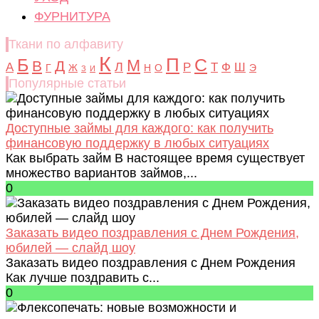
ФУРНИТУРА
Ткани по алфавиту
К
Б
П
С
М
В
Д
Л
А
Р
Т
Ф
Ш
Г
Ж
Н
О
Э
З
И
Популярные статьи
Доступные займы для каждого: как получить
финансовую поддержку в любых ситуациях
Как выбрать займ В настоящее время существует
множество вариантов займов,...
0
Заказать видео поздравления с Днем Рождения,
юбилей — слайд шоу
Заказать видео поздравления с Днем Рождения
Как лучше поздравить с...
0