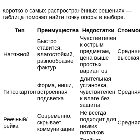
Коротко о самых распространённых решениях —
таблица поможет найти точку опоры в выборе.
Тип
Преимущества
Недостатки
Стоимо
Чувствителен
Быстро
к острым
ставится,
предметам,
Средня
Натяжной
влагостойкий,
цена выше
высокая
разнообразие
простых
фактур
вариантов
Длительная
Форма, ниши,
установка,
Гипсокартон
встроенная
чувствителен
Средня
подсветка
к влаге без
защиты
Не всегда
Современно,
Реечный/
подходит для
скрывает
Средня
рейка
низких
коммуникации
потолков