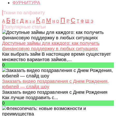
ФУРНИТУРА
Ткани по алфавиту
К
Б
П
С
М
В
Д
Л
А
Р
Т
Ф
Ш
Г
Ж
Н
О
Э
З
И
Популярные статьи
Доступные займы для каждого: как получить
финансовую поддержку в любых ситуациях
Как выбрать займ В настоящее время существует
множество вариантов займов,...
0
Заказать видео поздравления с Днем Рождения,
юбилей — слайд шоу
Заказать видео поздравления с Днем Рождения
Как лучше поздравить с...
0