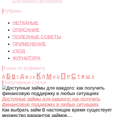
для вашего интерьера
Рубрики
НЕТКАНЫЕ
ОПИСАНИЕ
ПОЛЕЗНЫЕ СОВЕТЫ
ПРИМЕНЕНИЕ
УХОД
ФУРНИТУРА
Ткани по алфавиту
К
Б
П
С
М
В
Д
Л
А
Р
Т
Ф
Ш
Г
Ж
Н
О
Э
З
И
Популярные статьи
Доступные займы для каждого: как получить
финансовую поддержку в любых ситуациях
Как выбрать займ В настоящее время существует
множество вариантов займов,...