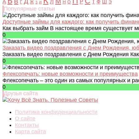
К
Б
П
С
М
В
Д
Л
А
Р
Т
Ф
Ш
Г
Ж
Н
О
Э
З
И
Популярные статьи
Доступные займы для каждого: как получить фина
Как выбрать займ В настоящее время существует мн
0
Заказать видео поздравления с Днем Рождения, ю
Заказать видео поздравления с Днем Рождения Как 
0
Флексопечать: новые возможности и преимущества
Флексопечать – это один из самых популярных и ра
0
Друзья сайта
Политика конфиденциальности
О сайте
Контакты
Карта сайта