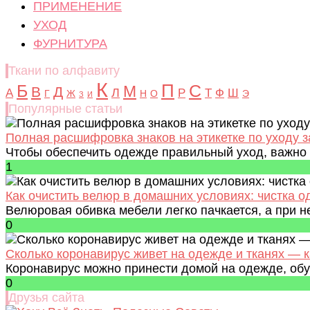
ПРИМЕНЕНИЕ
УХОД
ФУРНИТУРА
Ткани по алфавиту
К
Б
П
С
М
В
Д
Л
А
Р
Т
Ф
Ш
Г
Ж
Н
О
Э
З
И
Популярные статьи
Полная расшифровка знаков на этикетке по уходу
Чтобы обеспечить одежде правильный уход, важно с
1
Как очистить велюр в домашних условиях: чистка о
Велюровая обивка мебели легко пачкается, а при н
0
Сколько коронавирус живет на одежде и тканях — 
Коронавирус можно принести домой на одежде, обув
0
Друзья сайта