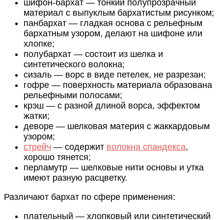
шифон-бархат — тонкий полупрозрачный
материал с выпуклым бархатистым рисунком;
панбархат — гладкая основа с рельефным
бархатным узором, делают на шифоне или
хлопке;
полубархат — состоит из шелка и
синтетического волокна;
сизаль — ворс в виде петелек, не разрезан;
гофре — поверхность материала образована
рельефными полосами;
крэш — с разной длиной ворса, эффектом
жатки;
деворе — шелковая материя с жаккардовым
узором;
стрейч
— содержит
волокна спандекса
,
хорошо тянется;
перламутр — шелковые нити основы и утка
имеют разную расцветку.
Различают бархат по сфере применения:
плательный — хлопковый или синтетический