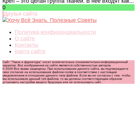
Креп – это целая группа тканей. В нее входят как...
0
Друзья сайта
Политика конфиденциальности
О сайте
Контакты
Карта сайта
Сайт "Ткани и фурнитура" носит исключительно ознакомительно-информационный
характер. Все изображения на сайте являются собственностью авторов.
© 2026 Все права защищены. При использовании данного сайта, вы подтверждаете
свое согласие на использование файлов cookie в соответствии с настоящим
уведомлением в отношении данного типа файлов. Если вы не согласны с тем, чтобы
мы использовали данный тип файлов, то вы должны соответствующим образом
установить настройки вашего браузера или не использовать сайт.