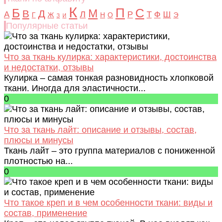
К
Б
П
С
М
В
Д
Л
А
Р
Т
Ф
Ш
Г
Ж
Н
О
Э
З
И
Популярные статьи
Что за ткань кулирка: характеристики, достоинства
и недостатки, отзывы
Кулирка – самая тонкая разновидность хлопковой
ткани. Иногда для эластичности...
0
Что за ткань лайт: описание и отзывы, состав,
плюсы и минусы
Ткань лайт – это группа материалов с пониженной
плотностью на...
0
Что такое креп и в чем особенности ткани: виды и
состав, применение