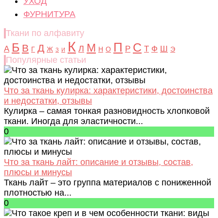
УХОД
ФУРНИТУРА
Ткани по алфавиту
К
Б
П
С
М
В
Д
Л
А
Р
Т
Ф
Ш
Г
Ж
Н
О
Э
З
И
Популярные статьи
Что за ткань кулирка: характеристики, достоинства
и недостатки, отзывы
Кулирка – самая тонкая разновидность хлопковой
ткани. Иногда для эластичности...
0
Что за ткань лайт: описание и отзывы, состав,
плюсы и минусы
Ткань лайт – это группа материалов с пониженной
плотностью на...
0